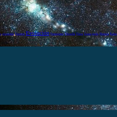
Evolución
s
economía
Einstein
Feminismo
Filosofía
Física
Grasa parda
Historia
Kuhn