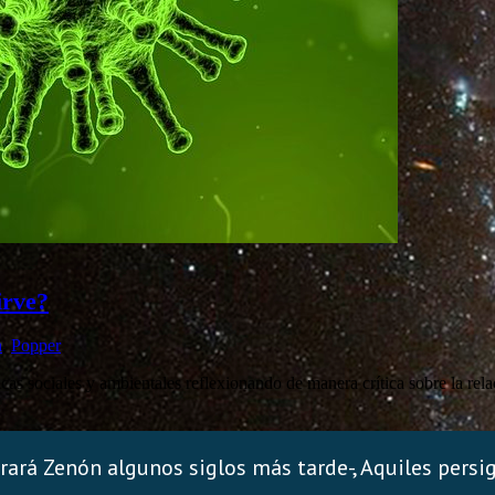
irve?
n
,
Popper
as sociales y ambientales reflexionando de manera crítica sobre la relaci
ará Zenón algunos siglos más tarde-, Aquiles persigu