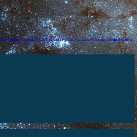
luz
Medicina
mitologías
Mitos
Naturaleza
Noticias explicadas
Nunca más
Obesidad
pobreza