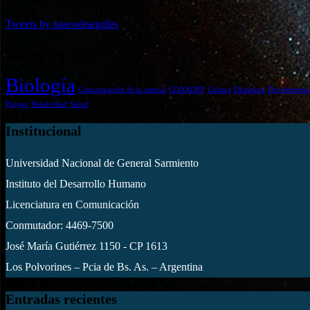
Tweets by pasosdeaquiles
Etiquetas
Biología
Comunicación de la ciencia
CONADEP
Cultura
Dictadura
Dos demonio
Popper
Relatividad
Salud
Institucional
Universidad Nacional de General Sarmiento
Instituto del Desarrollo Humano
Licenciatura en Comunicación
Conmutador: 4469-7500
José María Gutiérrez 1150 - CP 1613
Los Polvorines – Pcia de Bs. As. – Argentina
Entradas recientes