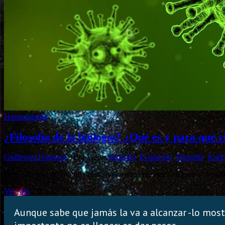
Humanidades
¿Filosofía de la biología? ¿Qué es y para qué s
Guillermo Folguera
3199 Views
Biología
,
Evolución
,
Filosofía
,
Kuh
Breve historia de una disciplina joven que interviene en las problemátic
Ver más
Aunque sabe que jamás la va a alcanzar -lo mostr