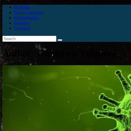
Biología
Física y química
Humanidades
Reseñas
Nosotros
Author:
Guillermo Folguera