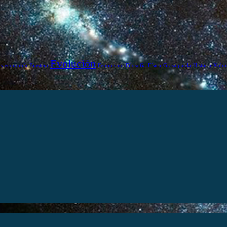
Evolución
s
economía
Einstein
Feminismo
Filosofía
Física
Grasa parda
Historia
Kuhn