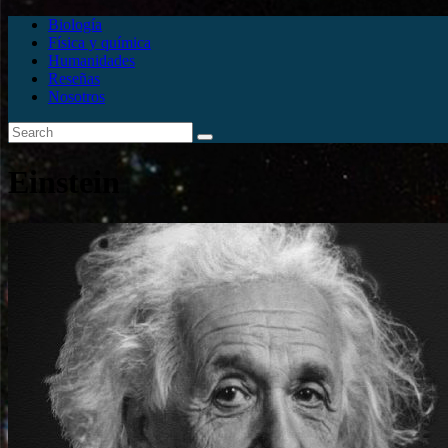
Biología
Física y química
Humanidades
Reseñas
Nosotros
Einstein