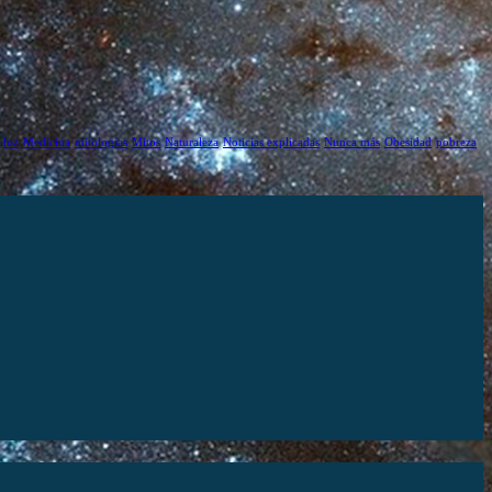
luz
Medicina
mitologías
Mitos
Naturaleza
Noticias explicadas
Nunca más
Obesidad
pobreza