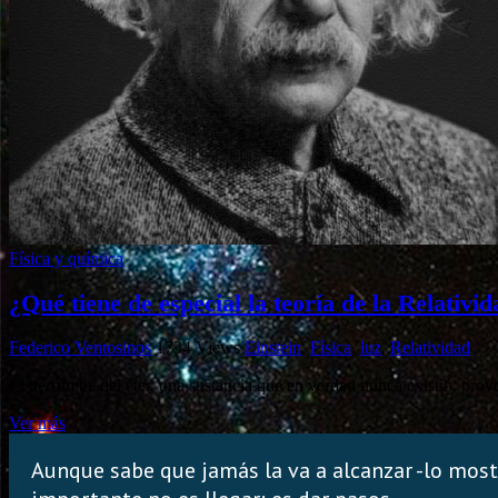
Física y química
¿Qué tiene de especial la teoría de la Relativi
Federico Ventosinos
1734 Views
Einstein
,
Física
,
luz
,
Relatividad
El derrumbe del éter, una sustancia que en verdad nunca existió, provo
Ver más
Aunque sabe que jamás la va a alcanzar -lo mostr