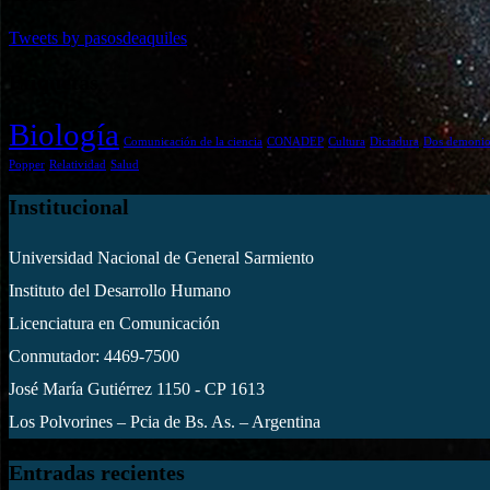
Tweets by pasosdeaquiles
Etiquetas
Biología
Comunicación de la ciencia
CONADEP
Cultura
Dictadura
Dos demonio
Popper
Relatividad
Salud
Institucional
Universidad Nacional de General Sarmiento
Instituto del Desarrollo Humano
Licenciatura en Comunicación
Conmutador: 4469-7500
José María Gutiérrez 1150 - CP 1613
Los Polvorines – Pcia de Bs. As. – Argentina
Entradas recientes