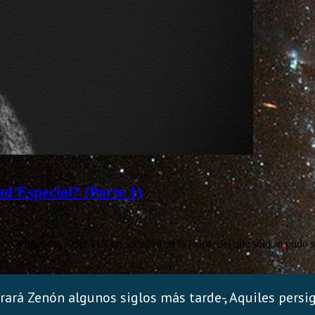
dad Especial? (Parte 1)
có a fines del siglo XIX un sacudón en la física, del que sólo se pudo 
ará Zenón algunos siglos más tarde-, Aquiles persigu