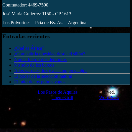
Conmutador: 4469-7500
José María Gutiérrez 1150 - CP 1613
Los Polvorines – Pcia de Bs. As. – Argentina
Entradas recientes
¿Qué es África?
¿Combatir la obesidad desde el sillón?
Nunca fueron dos demonios
No sólo de los barcos
A los varones, luz y a las mujeres, hijos
El poder de la selección natural
El mito de los pobres vagos
Copyright © 2026
Los Pasos de Aquiles
. All rights reserved.
Theme: ColorMag Pro by
ThemeGrill
. Powered by
WordPress
.