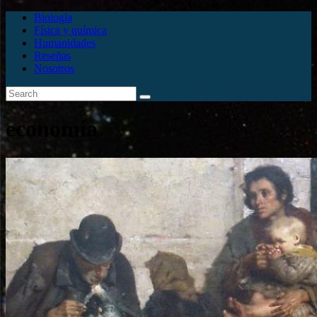
Biología
Física y química
Humanidades
Reseñas
Nosotros
economía