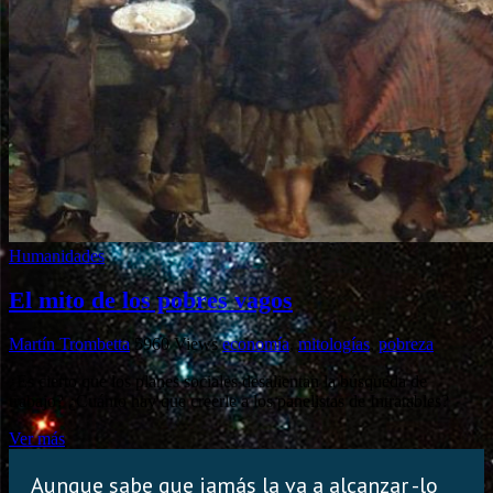
Humanidades
El mito de los pobres vagos
Martín Trombetta
5960 Views
economía
,
mitologías
,
pobreza
¿Es cierto que los planes sociales desalientan la búsqueda de
trabajo? ¿Cuánto hay que creerle a los panelistas de Intratables?
Ver más
Aunque sabe que jamás la va a alcanzar -lo