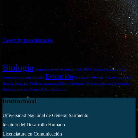
Twitter
Tweets by pasosdeaquiles
Etiquetas
Biología
Comunicación de la ciencia
CONADEP
Cultura
Dictadura
Dos
Evolución
demonios
economía
Einstein
Feminismo
Filosofía
Física
Grasa parda
Historia
Kuhn
luz
Medicina
mitologías
Mitos
Naturaleza
Noticias explicadas
Nunca más
Obesidad
pobreza
Popper
Relatividad
Salud
Institucional
Universidad Nacional de General Sarmiento
Instituto del Desarrollo Humano
Licenciatura en Comunicación